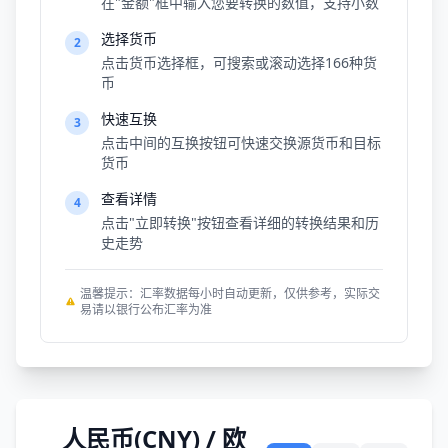
在"金额"框中输入您要转换的数值，支持小数
选择货币
2
点击货币选择框，可搜索或滚动选择166种货
币
快速互换
3
点击中间的互换按钮可快速交换源货币和目标
货币
查看详情
4
点击"立即转换"按钮查看详细的转换结果和历
史走势
温馨提示：汇率数据每小时自动更新，仅供参考，实际交
易请以银行公布汇率为准
人民币(CNY) / 欧