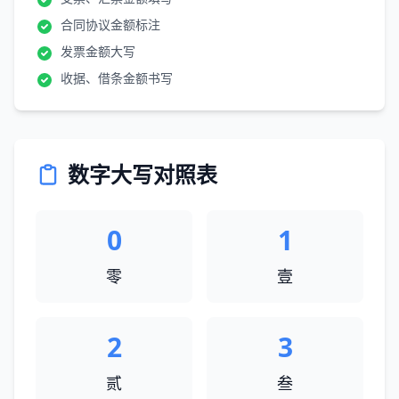
合同协议金额标注
发票金额大写
收据、借条金额书写
数字大写对照表
0
1
零
壹
2
3
贰
叁