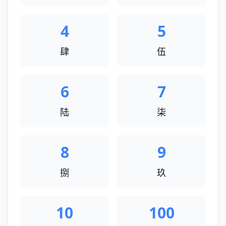
4
5
肆
伍
6
7
陆
柒
8
9
捌
玖
10
100