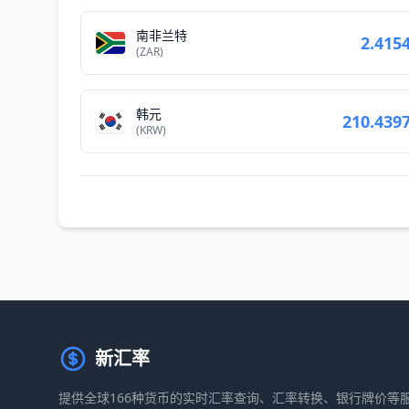
南非兰特
2.415
(ZAR)
韩元
210.439
(KRW)
新汇率
提供全球166种货币的实时汇率查询、汇率转换、银行牌价等