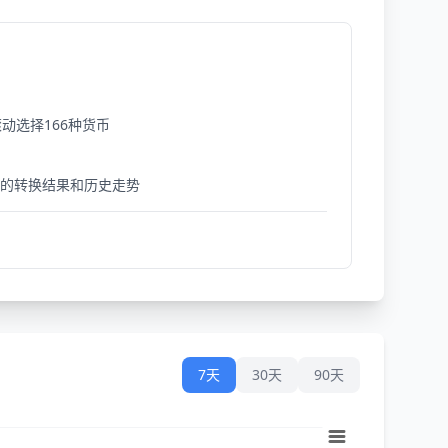
动选择166种货币
细的转换结果和历史走势
7天
30天
90天