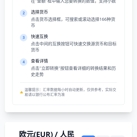
在"金额"框中输入您要转换的数值，支持小数
选择货币
2
点击货币选择框，可搜索或滚动选择166种货
币
快速互换
3
点击中间的互换按钮可快速交换源货币和目标
货币
查看详情
4
点击"立即转换"按钮查看详细的转换结果和历
史走势
温馨提示：汇率数据每小时自动更新，仅供参考，实际交
易请以银行公布汇率为准
欧元(EUR) / 人民