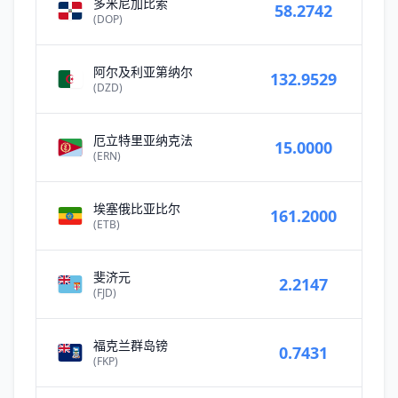
多米尼加比索
58.2742
(DOP)
阿尔及利亚第纳尔
132.9529
(DZD)
厄立特里亚纳克法
15.0000
(ERN)
埃塞俄比亚比尔
161.2000
(ETB)
斐济元
2.2147
(FJD)
福克兰群岛镑
0.7431
(FKP)