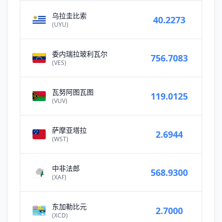
乌拉圭比索
40.2273
(UYU)
委内瑞拉玻利瓦尔
756.7083
(VES)
瓦努阿图瓦图
119.0125
(VUV)
萨摩亚塔拉
2.6944
(WST)
中非法郎
568.9300
(XAF)
东加勒比元
2.7000
(XCD)