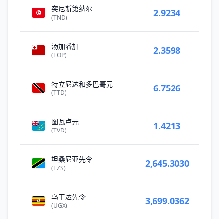
突尼斯第纳尔
2.9234
(TND)
汤加潘加
2.3598
(TOP)
特立尼达和多巴哥元
6.7526
(TTD)
图瓦卢元
1.4213
(TVD)
坦桑尼亚先令
2,645.3030
(TZS)
乌干达先令
3,699.0362
(UGX)