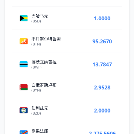
巴哈马元
1.0000
(BSD)
不丹努尔特鲁姆
95.2670
(BTN)
博茨瓦纳普拉
13.7847
(BWP)
白俄罗斯卢布
2.9528
(BYN)
伯利兹元
2.0000
(BZD)
刚果法郎
2,275.5606