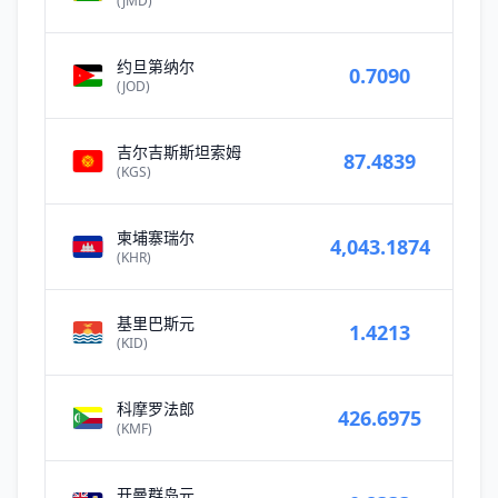
(JMD)
约旦第纳尔
0.7090
(JOD)
吉尔吉斯斯坦索姆
87.4839
(KGS)
柬埔寨瑞尔
4,043.1874
(KHR)
基里巴斯元
1.4213
(KID)
科摩罗法郎
426.6975
(KMF)
开曼群岛元