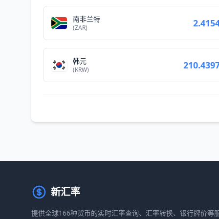
南非兰特
2.415
(ZAR)
韩元
210.439
(KRW)
新汇率
提供全球166种货币的实时汇率查询、汇率转换、银行牌价等