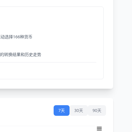
动选择166种货币
细的转换结果和历史走势
7天
30天
90天