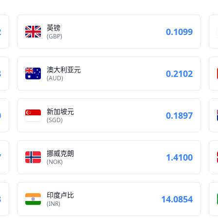
英镑
2
0.1099
(GBP)
澳大利亚元
8
0.2102
(AUD)
新加坡元
0
0.1897
(SGD)
挪威克朗
7
1.4100
(NOK)
印度卢比
3
14.0854
(INR)