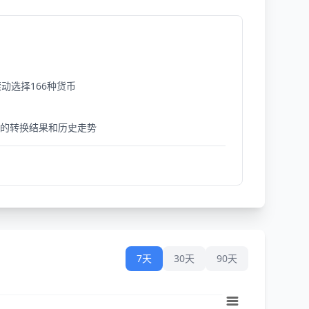
动选择166种货币
细的转换结果和历史走势
7天
30天
90天