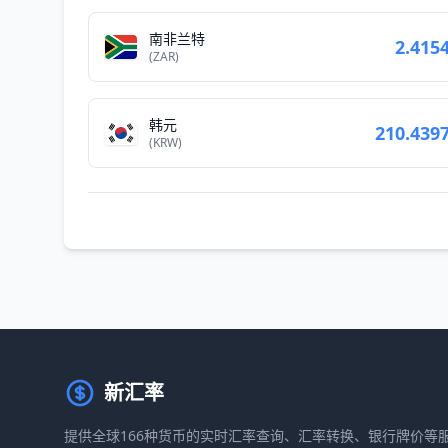
南非兰特
2.415
(ZAR)
韩元
210.439
(KRW)
新汇率
提供全球166种货币的实时汇率查询、汇率转换、银行牌价等