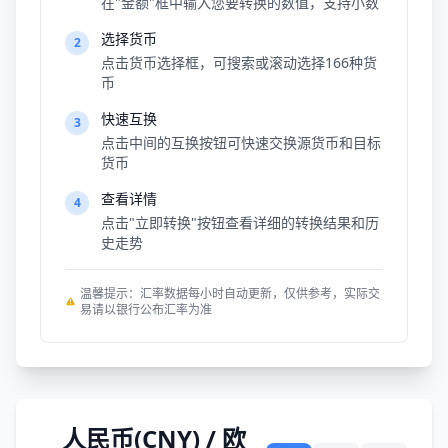
在"金额"框中输入您要转换的数值，支持小数
选择货币
2
点击货币选择框，可搜索或滚动选择166种货
币
快速互换
3
点击中间的互换按钮可快速交换源货币和目标
货币
查看详情
4
点击"立即转换"按钮查看详细的转换结果和历
史走势
温馨提示：汇率数据每小时自动更新，仅供参考，实际交
易请以银行公布汇率为准
人民币(CNY) / 欧