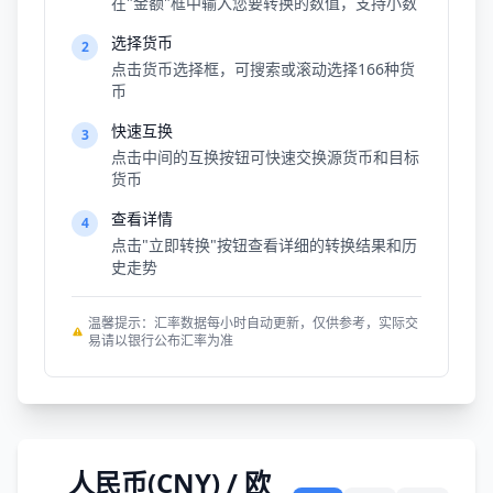
在"金额"框中输入您要转换的数值，支持小数
选择货币
2
点击货币选择框，可搜索或滚动选择166种货
币
快速互换
3
点击中间的互换按钮可快速交换源货币和目标
货币
查看详情
4
点击"立即转换"按钮查看详细的转换结果和历
史走势
温馨提示：汇率数据每小时自动更新，仅供参考，实际交
易请以银行公布汇率为准
人民币(CNY) / 欧