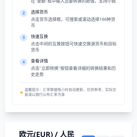
在"金额"框中输入您要转换的数值，支持小数
选择货币
2
点击货币选择框，可搜索或滚动选择166种货
币
快速互换
3
点击中间的互换按钮可快速交换源货币和目标
货币
查看详情
4
点击"立即转换"按钮查看详细的转换结果和历
史走势
温馨提示：汇率数据每小时自动更新，仅供参考，实际交
易请以银行公布汇率为准
欧元(EUR) / 人民