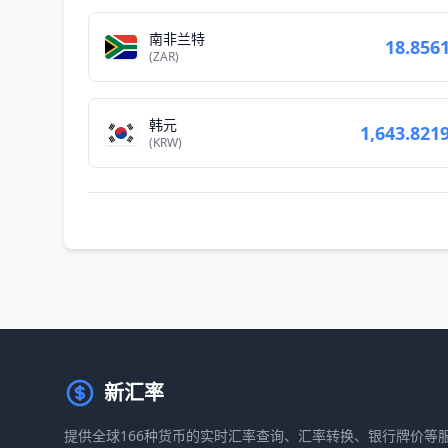
南非兰特
18.856
(ZAR)
韩元
1,643.821
(KRW)
新汇率
提供全球166种货币的实时汇率查询、汇率转换、银行牌价等