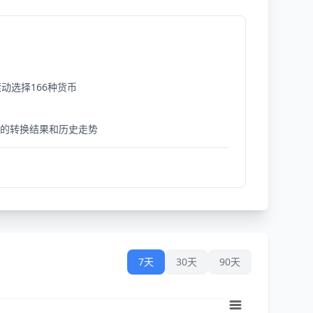
动选择166种货币
细的转换结果和历史走势
7天
30天
90天