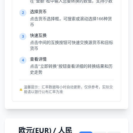
在"金额"框中输入您要转换的数值，支持小数
选择货币
2
点击货币选择框，可搜索或滚动选择166种货
币
快速互换
3
点击中间的互换按钮可快速交换源货币和目标
货币
查看详情
4
点击"立即转换"按钮查看详细的转换结果和历
史走势
温馨提示：汇率数据每小时自动更新，仅供参考，实际交
易请以银行公布汇率为准
欧元(EUR) / 人民