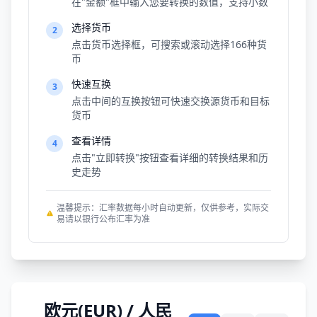
在"金额"框中输入您要转换的数值，支持小数
选择货币
2
点击货币选择框，可搜索或滚动选择166种货
币
快速互换
3
点击中间的互换按钮可快速交换源货币和目标
货币
查看详情
4
点击"立即转换"按钮查看详细的转换结果和历
史走势
温馨提示：汇率数据每小时自动更新，仅供参考，实际交
易请以银行公布汇率为准
欧元(EUR) / 人民