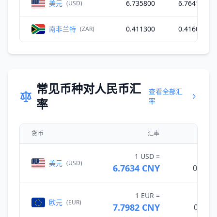
美元
6.735800
6.764100
(USD)
南非兰特
0.411300
0.416000
(ZAR)
常见币种对人民币汇
查看全部汇
率
率
货币
汇率
1 USD =
美元
(USD)
6.7634 CNY
0.147
1 EUR =
欧元
(EUR)
7.7982 CNY
0.128