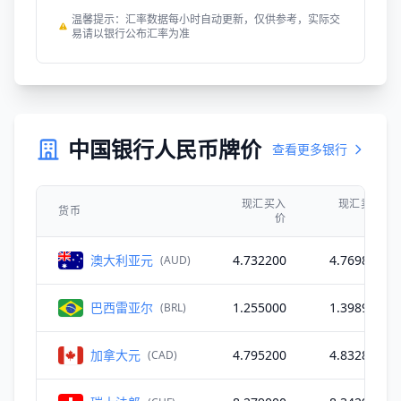
温馨提示：汇率数据每小时自动更新，仅供参考，实际交
易请以银行公布汇率为准
中国银行人民币牌价
查看更多银行
现汇买入
现汇卖出
货币
价
价
澳大利亚元
4.732200
4.769800
(AUD)
巴西雷亚尔
1.255000
1.398900
(BRL)
加拿大元
4.795200
4.832800
(CAD)